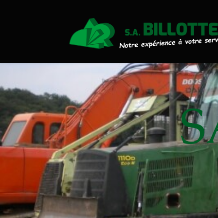
Actualités
Travaux Publics
Travaux Forestiers
Transport & Location
S
Plaquettes Forestière
Traitement de Déchets Boi
Contact