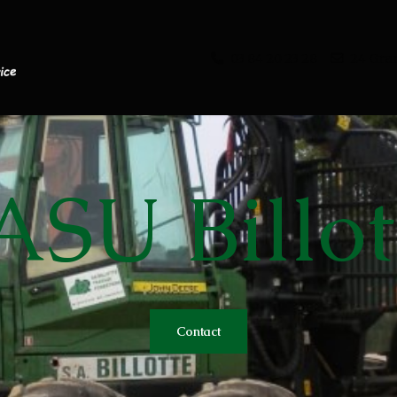
03 84 20 23 28
24 Gra
ASU Billot
s
Contact