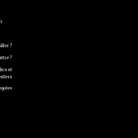
G
ller ?
ttre ?
ics et
stiers
egales