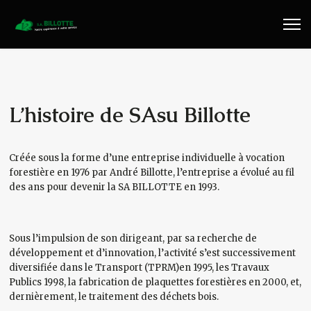
Travaux Publics
Travaux Forestiers
Transport & Location
L’histoire de SAsu Billotte
Plaquettes Forestière
Créée sous la forme d’une entreprise individuelle à vocation
forestière en 1976 par André Billotte, l’entreprise a évolué au fil
Traitement de Déchets Bois
des ans pour devenir la SA BILLOTTE en 1993.
Contact
Sous l’impulsion de son dirigeant, par sa recherche de
développement et d’innovation, l’activité s’est successivement
diversifiée dans le Transport (TPRM)en 1995, les Travaux
Publics 1998, la fabrication de plaquettes forestières en 2000, et,
dernièrement, le traitement des déchets bois.