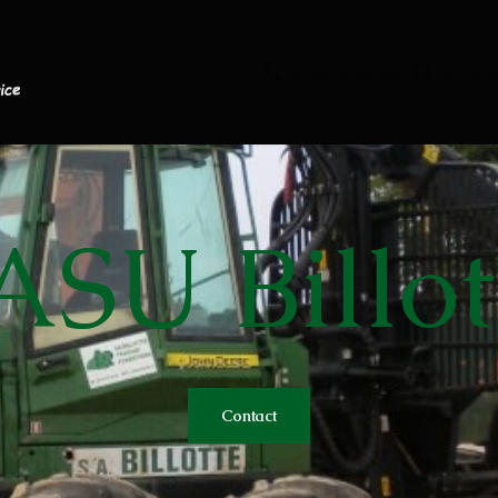
03 84 20 23 28
24 Gra
ASU Billot
s
Contact