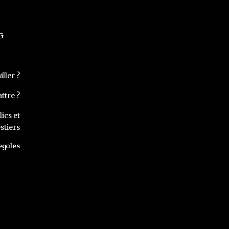
G
ller ?
ttre ?
ics et
stiers
egales