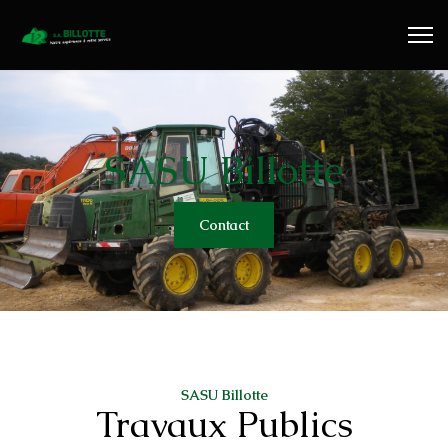
Travaux Publics
Travaux Forestiers
Transport & Location
SASU Billotte
Plaquettes Forestière
Contact
Traitement de Déchets Bois
Contact
SASU Billotte
Travaux Publics