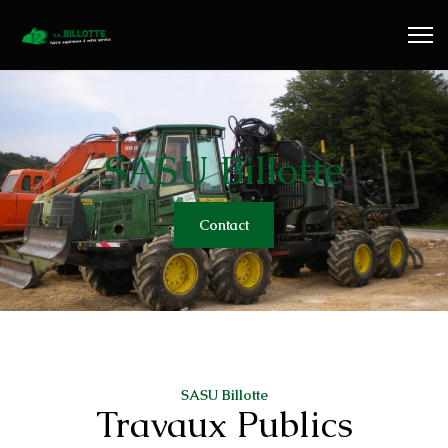
Travaux Publics
Travaux Forestiers
Transport & Location
SASU Billotte
Plaquettes Forestière
Contact
Traitement de Déchets Bois
Contact
SASU Billotte
Travaux Publics