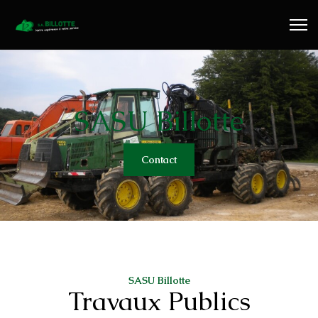
Travaux Publics
Travaux Forestiers
Transport & Location
SASU Billotte
Plaquettes Forestière
Contact
Traitement de Déchets Bois
Contact
SASU Billotte
Travaux Publics