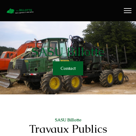
Travaux Publics
Travaux Forestiers
Transport & Location
SASU Billotte
Plaquettes Forestière
Contact
Traitement de Déchets Bois
Contact
SASU Billotte
Travaux Publics