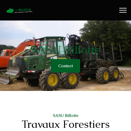
Travaux Publics
Travaux Forestiers
Transport & Location
SASU Billotte
Plaquettes Forestière
Contact
Traitement de Déchets Bois
Contact
SASU Billotte
Travaux Forestiers