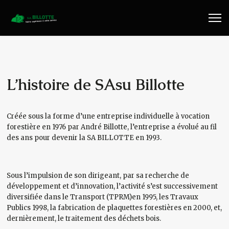
Travaux Publics
Travaux Forestiers
Transport & Location
L’histoire de SAsu Billotte
Plaquettes Forestière
Créée sous la forme d’une entreprise individuelle à vocation
forestière en 1976 par André Billotte, l’entreprise a évolué au fil
Traitement de Déchets Bois
des ans pour devenir la SA BILLOTTE en 1993.
Contact
Sous l’impulsion de son dirigeant, par sa recherche de
développement et d’innovation, l’activité s’est successivement
diversifiée dans le Transport (TPRM)en 1995, les Travaux
Publics 1998, la fabrication de plaquettes forestières en 2000, et,
dernièrement, le traitement des déchets bois.