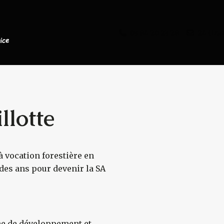
03 84 20 23 28
24 Gra
llotte
à vocation forestière en
s
l des ans pour devenir la SA
che de développement et