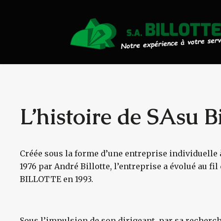
Actualités
Travaux Publics
Travaux Forestiers
Transport & Location
L’histoire de SAsu Bi
Plaquettes Forestière
Créée sous la forme d’une entreprise individuelle 
Traitement de Déchets Boi
1976 par André Billotte, l’entreprise a évolué au fi
BILLOTTE en 1993.
Contact
Sous l’impulsion de son dirigeant, par sa recher