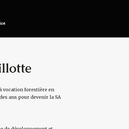
03 84 20 23 28
24 Gra
llotte
à vocation forestière en
s
l des ans pour devenir la SA
che de développement et