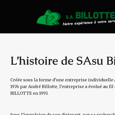
Actualités
Travaux Publics
Travaux Forestiers
Transport & Location
L’histoire de SAsu Bi
Plaquettes Forestière
Créée sous la forme d’une entreprise individuelle 
Traitement de Déchets Boi
1976 par André Billotte, l’entreprise a évolué au fi
BILLOTTE en 1993.
Contact
Sous l’impulsion de son dirigeant, par sa recher