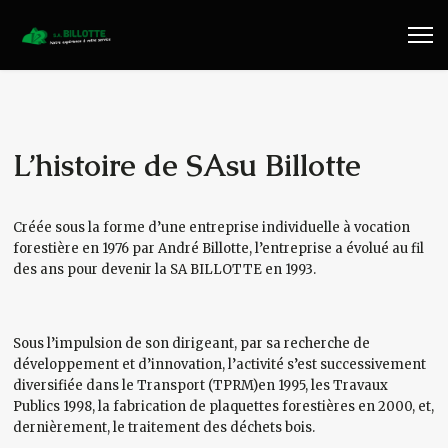
Travaux Publics
Travaux Forestiers
Transport & Location
L’histoire de SAsu Billotte
Plaquettes Forestière
Créée sous la forme d’une entreprise individuelle à vocation
forestière en 1976 par André Billotte, l’entreprise a évolué au fil
Traitement de Déchets Bois
des ans pour devenir la SA BILLOTTE en 1993.
Contact
Sous l’impulsion de son dirigeant, par sa recherche de
développement et d’innovation, l’activité s’est successivement
diversifiée dans le Transport (TPRM)en 1995, les Travaux
Publics 1998, la fabrication de plaquettes forestières en 2000, et,
dernièrement, le traitement des déchets bois.