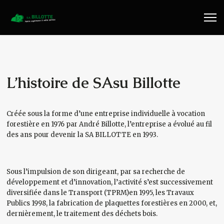
Travaux Publics
Travaux Forestiers
Transport & Location
L’histoire de SAsu Billotte
Plaquettes Forestière
Créée sous la forme d’une entreprise individuelle à vocation
forestière en 1976 par André Billotte, l’entreprise a évolué au fil
Traitement de Déchets Bois
des ans pour devenir la SA BILLOTTE en 1993.
Contact
Sous l’impulsion de son dirigeant, par sa recherche de
développement et d’innovation, l’activité s’est successivement
diversifiée dans le Transport (TPRM)en 1995, les Travaux
Publics 1998, la fabrication de plaquettes forestières en 2000, et,
dernièrement, le traitement des déchets bois.