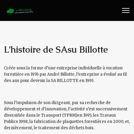
Travaux Publics
Travaux Forestiers
Transport & Location
L’histoire de SAsu Billotte
Plaquettes Forestière
Créée sous la forme d’une entreprise individuelle à vocation
forestière en 1976 par André Billotte, l’entreprise a évolué au fil
Traitement de Déchets Bois
des ans pour devenir la SA BILLOTTE en 1993.
Contact
Sous l’impulsion de son dirigeant, par sa recherche de
développement et d’innovation, l’activité s’est successivement
diversifiée dans le Transport (TPRM)en 1995, les Travaux
Publics 1998, la fabrication de plaquettes forestières en 2000, et,
dernièrement, le traitement des déchets bois.