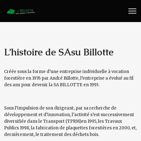
Travaux Publics
Travaux Forestiers
Transport & Location
L’histoire de SAsu Billotte
Plaquettes Forestière
Créée sous la forme d’une entreprise individuelle à vocation
forestière en 1976 par André Billotte, l’entreprise a évolué au fil
Traitement de Déchets Bois
des ans pour devenir la SA BILLOTTE en 1993.
Contact
Sous l’impulsion de son dirigeant, par sa recherche de
développement et d’innovation, l’activité s’est successivement
diversifiée dans le Transport (TPRM)en 1995, les Travaux
Publics 1998, la fabrication de plaquettes forestières en 2000, et,
dernièrement, le traitement des déchets bois.