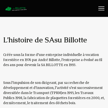
Travaux Publics
Travaux Forestiers
Transport & Location
L’histoire de SAsu Billotte
Plaquettes Forestière
Créée sous la forme d’une entreprise individuelle à vocation
forestière en 1976 par André Billotte, l’entreprise a évolué au fil
Traitement de Déchets Bois
des ans pour devenir la SA BILLOTTE en 1993.
Contact
Sous l’impulsion de son dirigeant, par sa recherche de
développement et d’innovation, l’activité s’est successivement
diversifiée dans le Transport (TPRM)en 1995, les Travaux
Publics 1998, la fabrication de plaquettes forestières en 2000, et,
dernièrement, le traitement des déchets bois.