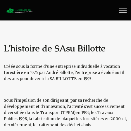
Travaux Publics
Travaux Forestiers
Transport & Location
L’histoire de SAsu Billotte
Plaquettes Forestière
Créée sous la forme d’une entreprise individuelle à vocation
forestière en 1976 par André Billotte, l’entreprise a évolué au fil
Traitement de Déchets Bois
des ans pour devenir la SA BILLOTTE en 1993.
Contact
Sous l’impulsion de son dirigeant, par sa recherche de
développement et d’innovation, l’activité s’est successivement
diversifiée dans le Transport (TPRM)en 1995, les Travaux
Publics 1998, la fabrication de plaquettes forestières en 2000, et,
dernièrement, le traitement des déchets bois.