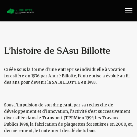
Travaux Publics
Travaux Forestiers
Transport & Location
L’histoire de SAsu Billotte
Plaquettes Forestière
Créée sous la forme d’une entreprise individuelle à vocation
forestière en 1976 par André Billotte, l’entreprise a évolué au fil
Traitement de Déchets Bois
des ans pour devenir la SA BILLOTTE en 1993.
Contact
Sous l’impulsion de son dirigeant, par sa recherche de
développement et d’innovation, l’activité s’est successivement
diversifiée dans le Transport (TPRM)en 1995, les Travaux
Publics 1998, la fabrication de plaquettes forestières en 2000, et,
dernièrement, le traitement des déchets bois.