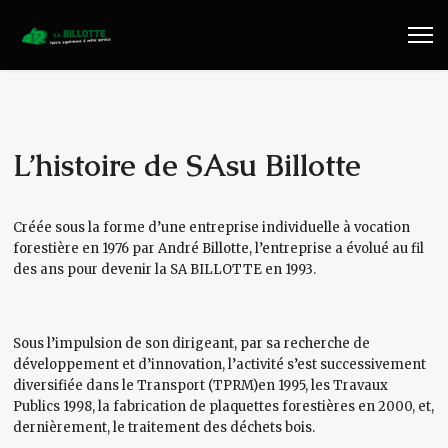
Travaux Publics
Travaux Forestiers
Transport & Location
L’histoire de SAsu Billotte
Plaquettes Forestière
Créée sous la forme d’une entreprise individuelle à vocation
forestière en 1976 par André Billotte, l’entreprise a évolué au fil
Traitement de Déchets Bois
des ans pour devenir la SA BILLOTTE en 1993.
Contact
Sous l’impulsion de son dirigeant, par sa recherche de
développement et d’innovation, l’activité s’est successivement
diversifiée dans le Transport (TPRM)en 1995, les Travaux
Publics 1998, la fabrication de plaquettes forestières en 2000, et,
dernièrement, le traitement des déchets bois.