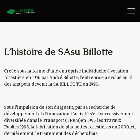
Travaux Publics
Travaux Forestiers
Transport & Location
L’histoire de SAsu Billotte
Plaquettes Forestière
Créée sous la forme d’une entreprise individuelle à vocation
forestière en 1976 par André Billotte, l’entreprise a évolué au fil
Traitement de Déchets Bois
des ans pour devenir la SA BILLOTTE en 1993.
Contact
Sous l’impulsion de son dirigeant, par sa recherche de
développement et d’innovation, l’activité s’est successivement
diversifiée dans le Transport (TPRM)en 1995, les Travaux
Publics 1998, la fabrication de plaquettes forestières en 2000, et,
dernièrement, le traitement des déchets bois.